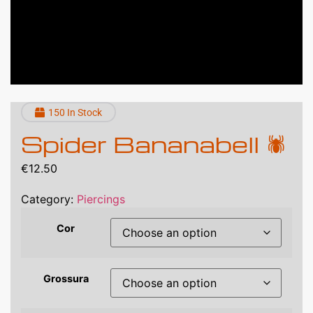
150 In Stock
Spider Bananabell 🕷️
€
12.50
Category:
Piercings
Cor
Grossura