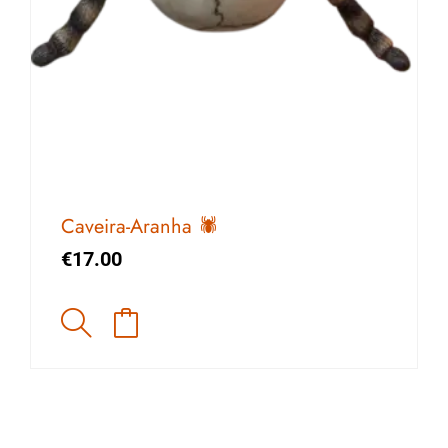
Caveira-Aranha 🕷️
€
17.00