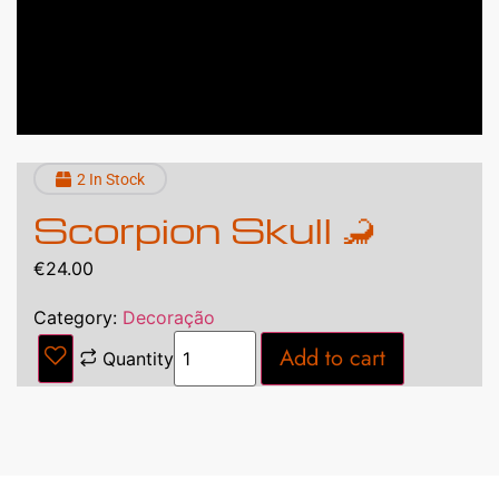
2 In Stock
Scorpion Skull 🦂
€
24.00
Category:
Decoração
Add to cart
Quantity