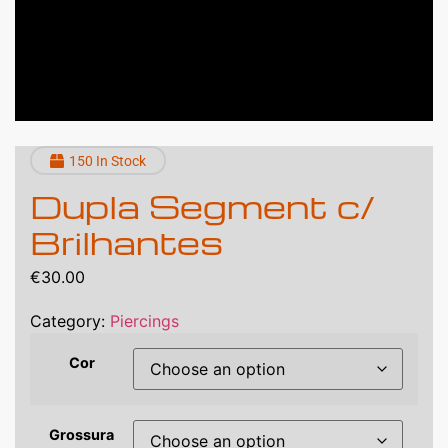
150 In Stock
Dupla Segment c/
Brilhantes
€
30.00
Category:
Piercings
Cor
Grossura