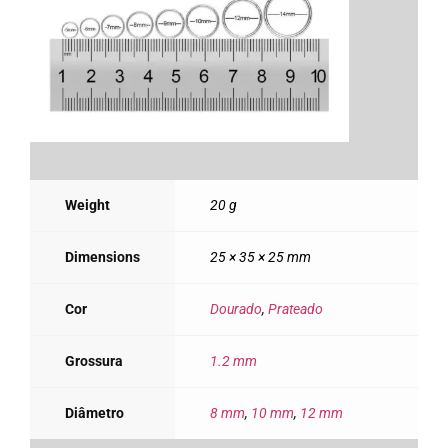
Weight
20 g
Dimensions
25 × 35 × 25 mm
Cor
Dourado
,
Prateado
Grossura
1.2 mm
Diâmetro
8 mm
,
10 mm
,
12 mm