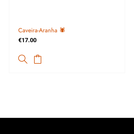
Caveira-Aranha 🕷️
€
17.00