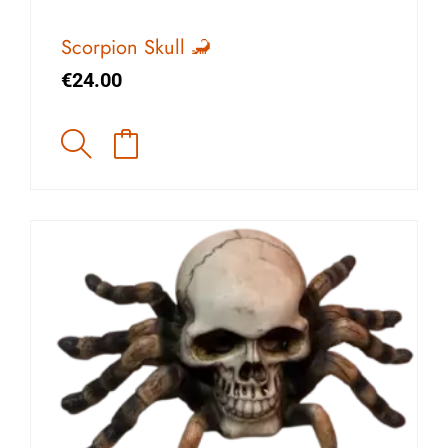
Scorpion Skull 🦂
€
24.00