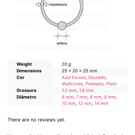
Weight
20 g
Dimensions
25 × 20 × 25 mm
Cor
Azul Escuro
,
Dourado
,
Multicores
,
Prateado
,
Preto
Grossura
1.2 mm
,
1.6 mm
Diâmetro
6 mm
,
7 mm
,
8 mm
,
9 mm
,
10 mm
,
12 mm
,
14 mm
There are no reviews yet.